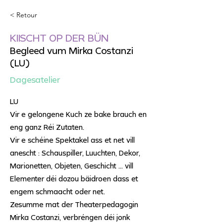
< Retour
KIISCHT OP DER BÜN
Begleed vum Mirka Costanzi
(LU)
Dagesatelier
LU
Vir e gelongene Kuch ze bake brauch en
eng ganz Réi Zutaten.
Vir e schéine Spektakel ass et net vill
anescht : Schauspiller, Luuchten, Dekor,
Marionetten, Objeten, Geschicht … vill
Elementer déi dozou bäidroen dass et
engem schmaacht oder net.
Zesumme mat der Theaterpedagogin
Mirka Costanzi, verbréngen déi jonk