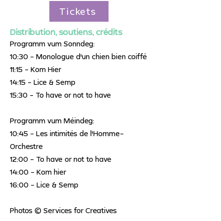
Tickets
Distribution, soutiens, crédits
Programm vum Sonndeg:
10:30 - Monologue d'un chien bien coiffé
11:15 - Kom Hier
14:15 - Lice & Semp
15:30 - To have or not to have
Programm vum Méindeg:
10:45 - Les intimités de l'Homme-
Orchestre
12:00 - To have or not to have
14:00 - Kom hier
16:00 - Lice & Semp
Photos © Services for Creatives