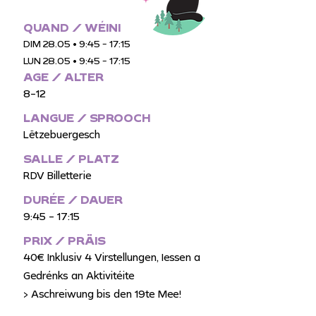
QUAND / WÉINI
DIM 28.05 • 9:45 - 17:15
LUN 28.05 • 9:45 - 17:15
AGE / ALTER
8-12
LANGUE / SPROOCH
Lëtzebuergesch
SALLE / PLATZ
RDV Billetterie
DURÉE /
DAUER
9:45 - 17:15
PRIX / PRÄIS
40€ Inklusiv 4 Virstellungen, Iessen a
Gedrénks an Aktivitéite
> Aschreiwung bis den 19te Mee!