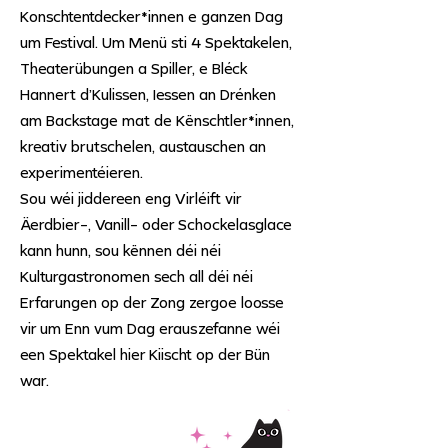
Konschtentdecker*innen e ganzen Dag
um Festival. Um Menü sti 4 Spektakelen,
Theaterübungen a Spiller, e Bléck
Hannert d’Kulissen, Iessen an Drénken
am Backstage mat de Kënschtler*innen,
kreativ brutschelen, austauschen an
experimentéieren.
Sou wéi jiddereen eng Virléift vir
Äerdbier-, Vanill- oder Schockelasglace
kann hunn, sou kënnen déi néi
Kulturgastronomen sech all déi néi
Erfarungen op der Zong zergoe loosse
vir um Enn vum Dag erauszefanne wéi
een Spektakel hier Kiischt op der Bün
war.