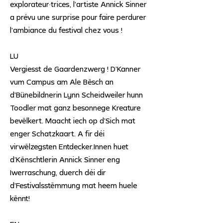
explorateur·trices, l’artiste Annick Sinner
a prévu une surprise pour faire perdurer
l’ambiance du festival chez vous !
LU
Vergiesst de Gaardenzwerg ! D’Kanner
vum Campus am Ale Bësch an
d’Bünebildnerin Lynn Scheidweiler hunn
Toodler mat ganz besonnege Kreature
bevëlkert. Maacht iech op d’Sich mat
enger Schatzkaart. A fir déi
virwëlzegsten Entdecker.Innen huet
d’Kënschtlerin Annick Sinner eng
Iwerraschung, duerch déi dir
d’Festivalsstëmmung mat heem huele
kënnt!