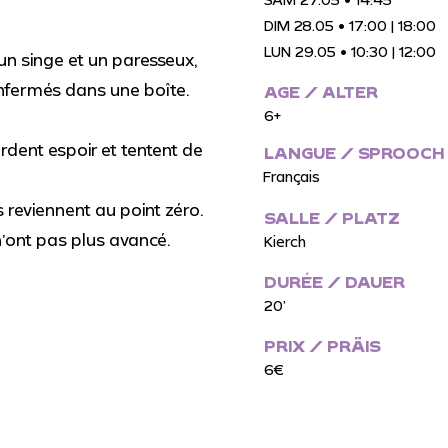
DIM 28.05 • 17:00 | 18:00
LUN 29.05 • 10:30 | 12:00
e un singe et un paresseux,
fermés dans une boîte.
AGE / ALTER
6+
gardent espoir et tentent de
LANGUE / SPROOCH
Français
ls reviennent au point zéro.
SALLE / PLATZ
n’ont pas plus avancé.
Kierch
DURÉE /
DAUER
20’
PRIX / PRÄIS
6€