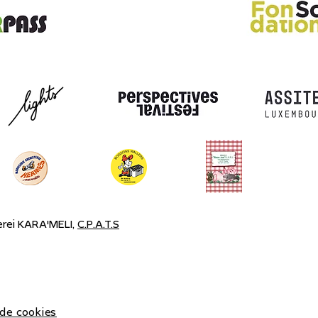
erei KARA'MELI,
C.P.A.T.S
 de cookies