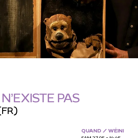
N’EXISTE PAS
(FR)
QUAND / WÉINI
SAM 27.05 • 14:45